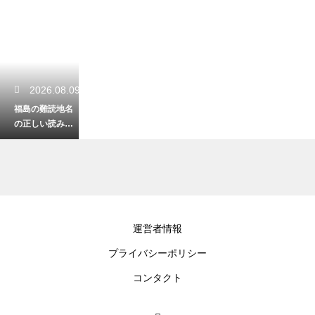
2026.08.09
福島の難読地名
の正しい読み方
を解説！あなた
はいくつ読める
か挑戦しよう
2026.08.09
運営者情報
郡山市の西田町
プライバシーポリシー
を観光しよう！
美しい梅林や隠
コンタクト
れた歴史スポッ
トを巡る旅