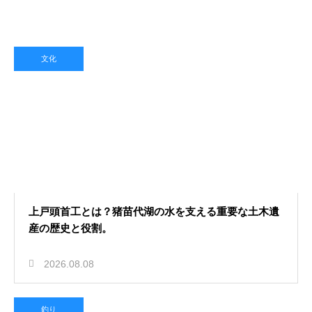
2026.08.07
福島の過去の地震の履歴を振り返
文化
る！被害の教訓と今後の防災への備
え
温泉
2026.08.06
福島の温泉を日帰りで楽しむ！500円
上戸頭首工とは？猪苗代湖の水を支える重要な土木遺
産の歴史と役割。
以下の格安料金で入れるおすすめ施
設
季節ガイド
2026.08.08
釣り