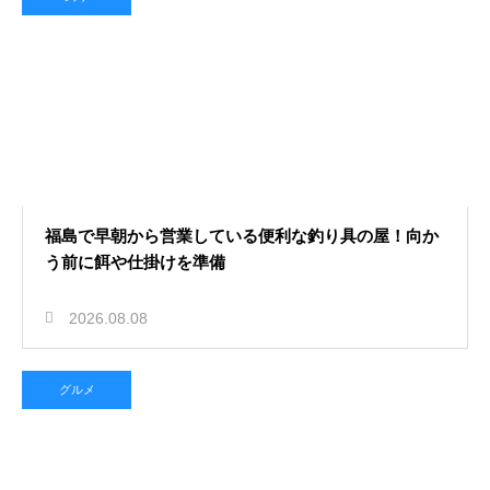
2026.08.06
福島県で夏休みの自由研究のテーマ
探し！歴史や自然を楽しく学べるス
ポット
福島で早朝から営業している便利な釣り具の屋！向か
う前に餌や仕掛けを準備
2026.08.08
グルメ