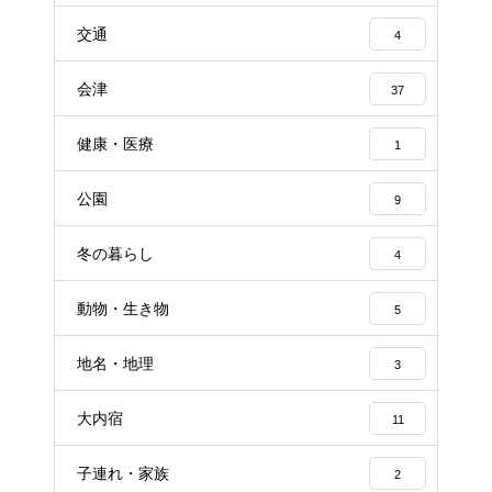
交通
4
会津
37
健康・医療
1
公園
9
冬の暮らし
4
動物・生き物
5
地名・地理
3
大内宿
11
子連れ・家族
2