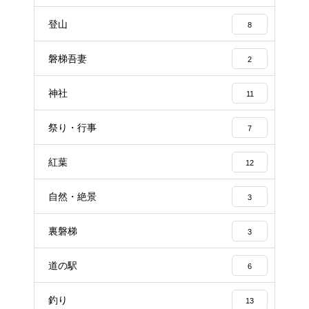
登山
8
磐梯吾妻
2
神社
11
祭り・行事
7
紅葉
12
自然・絶景
3
裏磐梯
3
道の駅
6
釣り
13