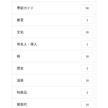
季節ガイド
50
教育
1
文化
20
有名人・偉人
1
桜
16
歴史
2
温泉
10
特産品
2
猪苗代
10