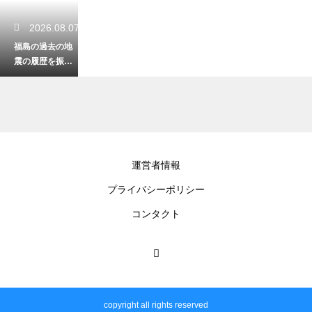
2026.08.07
福島の過去の地
震の履歴を振り
返る！被害の教
訓と今後の防災
への備え
2026.08.06
運営者情報
福島の温泉を日
プライバシーポリシー
帰りで楽しむ！5
00円以下の格安
コンタクト
料金で入れるお
すすめ施設
2026.08.06
福島県で夏休み
copyright all rights reserved