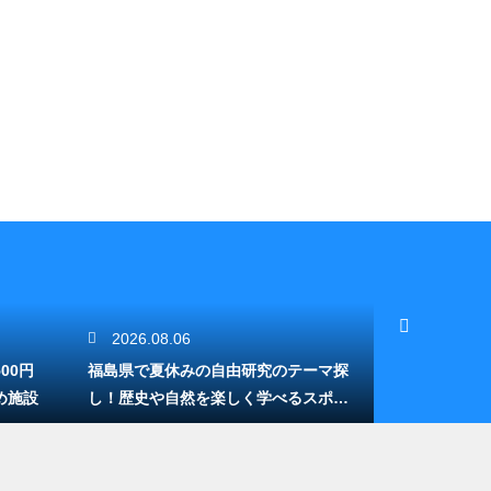
2026.08.06
2026.08.
00円
福島県で夏休みの自由研究のテーマ探
東山温泉の紅
め施設
し！歴史や自然を楽しく学べるスポッ
秋を彩る絶景
ト