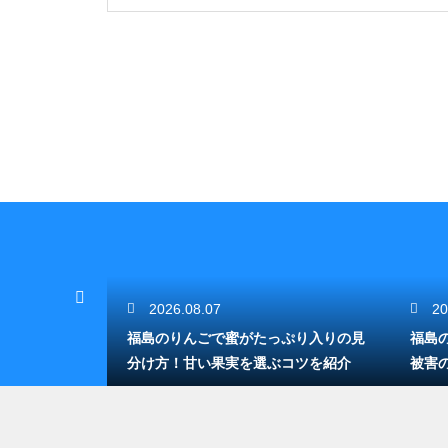
2026.08.07
20
いる便利な釣
福島のりんごで蜜がたっぷり入りの見
福島
や仕掛けを準
分け方！甘い果実を選ぶコツを紹介
被害