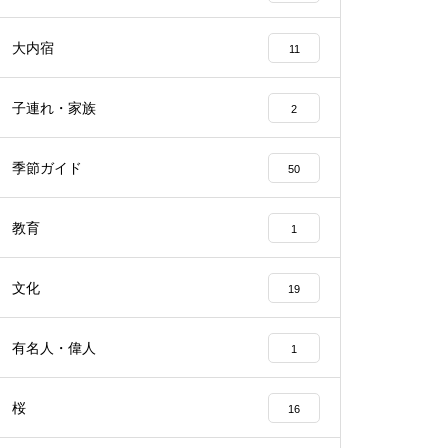
大内宿
11
子連れ・家族
2
季節ガイド
50
教育
1
文化
19
有名人・偉人
1
桜
16