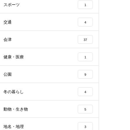
スポーツ
1
交通
4
会津
37
健康・医療
1
公園
9
冬の暮らし
4
動物・生き物
5
地名・地理
3