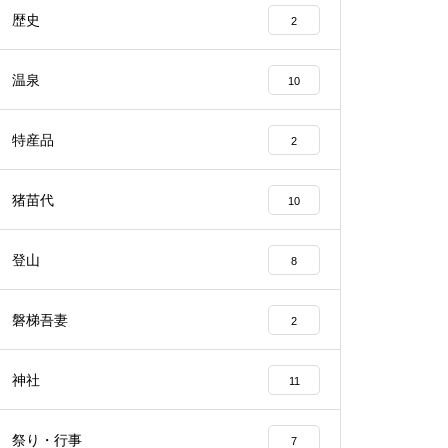
歴史
2
温泉
10
特産品
2
猪苗代
10
登山
8
磐梯吾妻
2
神社
11
祭り・行事
7