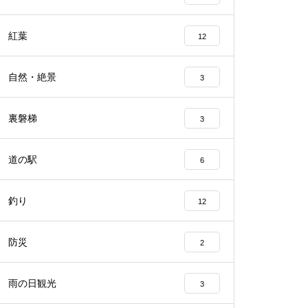
紅葉
12
自然・絶景
3
裏磐梯
3
道の駅
6
釣り
12
防災
2
雨の日観光
3