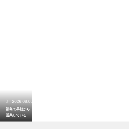
2026.08.08
福島で早朝から
営業している便
利な釣り具の
屋！向かう前に