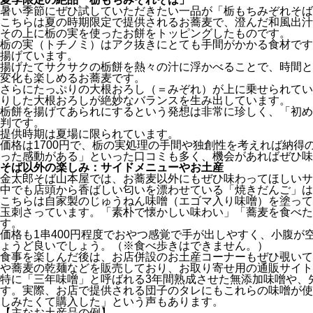
暑い季節にぜひ試していただきたい一品が「栃もちみぞれそば
こちらは夏の時期限定で提供されるお蕎麦で、澄んだ和風出汁
その上に栃の実を使ったお餅をトッピングしたものです。
栃の実（トチノミ）はアク抜きにとても手間がかかる食材です
揚げています。
揚げたてサクサクの栃餅を熱々の汁に浮かべることで、時間と
変化も楽しめるお蕎麦です。
さらにたっぷりの大根おろし（＝みぞれ）が上に乗せられてい
りした大根おろしが絶妙なバランスを生み出しています。
栃餅を揚げてあられにするという発想は非常に珍しく、「初め
判です。
提供時期は夏場に限られています。
価格は1700円で、栃の実処理の手間や独創性を考えれば納得
った感動がある」といった口コミも多く、機会があればぜひ味
そば以外の楽しみ：サイドメニューやお土産
金太郎そば山本屋では、お蕎麦以外にもぜひ味わってほしいサ
中でも店頭から香ばしい匂いを漂わせている「焼きだんご」は
こちらは自家製のじゅうねん味噌（エゴマ入り味噌）を塗って
玉刺さっています。「素朴で懐かしい味わい」「蕎麦を食べた
す。
価格も1串400円程度でおやつ感覚で手が出しやすく、小腹が
ょうど良いでしょう。（※食べ歩きはできません。）
食事を楽しんだ後は、お店併設のお土産コーナーもぜひ覗いて
や蕎麦の乾麺などを販売しており、お取り寄せ用の通販サイト
特に「三年味噌」と呼ばれる3年間熟成させた無添加味噌や、
す。実際、お店で提供される団子のタレにもこれらの味噌が使
しみたくて購入した」という声もあります。
【主なお土産品の例】