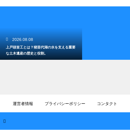
2026.08.08
上戸頭首工とは？猪苗代湖の水を支える重要
な土木遺産の歴史と役割。
2026.08.08
福島で早朝から営業している便利な釣り具の
運営者情報
プライバシーポリシー
コンタクト
屋！向かう前に餌や仕掛けを準備