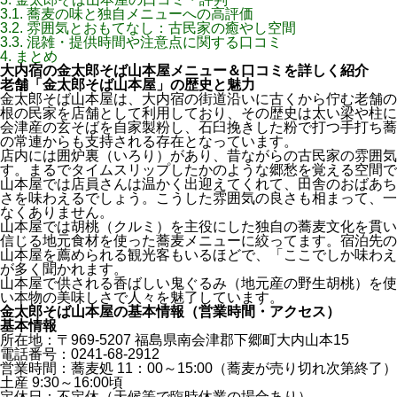
3.1.
蕎麦の味と独自メニューへの高評価
3.2.
雰囲気とおもてなし：古民家の癒やし空間
3.3.
混雑・提供時間や注意点に関する口コミ
4.
まとめ
大内宿の金太郎そば山本屋メニュー＆口コミを詳しく紹介
老舗「金太郎そば山本屋」の歴史と魅力
金太郎そば山本屋は、大内宿の街道沿いに古くから佇む老舗の
根の民家を店舗として利用しており、その歴史は太い梁や柱に
会津産の玄そばを自家製粉し、石臼挽きした粉で打つ手打ち蕎
の常連からも支持される存在となっています。
店内には囲炉裏（いろり）があり、昔ながらの古民家の雰囲気
す。まるでタイムスリップしたかのような郷愁を覚える空間で
山本屋では店員さんは温かく出迎えてくれて、田舎のおばあち
さを味わえるでしょう。こうした雰囲気の良さも相まって、一
なくありません。
山本屋では胡桃（クルミ）を主役にした独自の蕎麦文化を貫い
信じる地元食材を使った蕎麦メニューに絞ってます。宿泊先の
山本屋を薦められる観光客もいるほどで、「ここでしか味わえ
が多く聞かれます。
山本屋で供される香ばしい鬼ぐるみ（地元産の野生胡桃）を使
い本物の美味しさで人々を魅了しています。
金太郎そば山本屋の基本情報（営業時間・アクセス）
基本情報
所在地：〒969-5207 福島県南会津郡下郷町大内山本15
電話番号：0241-68-2912
営業時間：蕎麦処 11：00～15:00（蕎麦が売り切れ次第終了）
土産 9:30～16:00頃
定休日：不定休（天候等で臨時休業の場合あり）