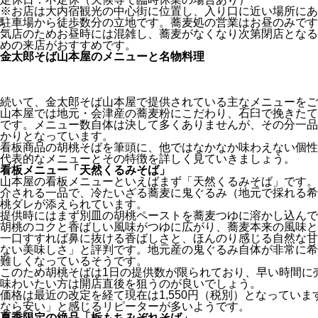
※お店は大内宿観光の中心街に位置し、入り口に近い場所にあ
駐車場から徒歩数分の立地です。蕎麦処の営業はお昼のみです
気店のためお昼時には混雑し、蕎麦がなくなり次第閉店となる
めの来店がおすすめです。
金太郎そば山本屋のメニューと名物料理
続いて、金太郎そば山本屋で提供されている主なメニューをご
山本屋では地元・会津産の蕎麦粉にこだわり、石臼で挽きたて
です。メニュー数自体は決して多くありませんが、その分一品
かりとなっています。
看板商品の胡桃そばを筆頭に、他ではなかなか味わえない個性
代表的なメニューとその特徴を詳しく見ていきましょう。
看板メニュー「天然くるみそば」
山本屋の看板メニューといえばまず「天然くるみそば」です。
介される一品で、冷たいざる蕎麦に鬼ぐるみ（地元で採れる希
桃ダレが添えられています。
提供時にはまず別皿の胡桃ペーストを蕎麦つゆに溶かし込んで
胡桃のコクと香ばしい風味がつゆに広がり、蕎麦本来の風味と
一口すすれば鼻に抜ける香ばしさと、ほんのり感じる自然な甘
ない美味しさ」と評判です。地元産の鬼ぐるみ自体が非常に希
難しくなっているそうです。
このため胡桃そばは1日の提供数が限られており、早い時間に
味わいたい方は開店直後を狙うのが良いでしょう。
価格は最近の改定を経て現在は1,550円（税別）となってい
なら安い」と感じるリピーターが多いようです。
夏季限定の絶品「栃もちみぞれそば」