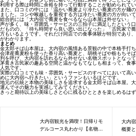
利用する際は時間に余裕を持って行動することが勧められてい
また、口コミの中には「温かい蕎麦より冷たい蕎麦の方が麺の
ました。コシや喉越しを重視する方は冷たい蕎麦の方が向いて
総合的には「大内宿で蕎麦を食べるなら山本屋は外せない」「
声が多く、味・雰囲気・サービスの三拍子に満足したという口
だものの、「待ち時間すら良い思い出になった」「古民家で蕎
方もいるようです。それだけ同店での食事体験が特別であり、
がわかります。
まとめ
金太郎そば山本屋は、大内宿の風情ある景観の中で本格手打ち
会津産蕎麦粉を使った香り高い蕎麦と、胡桃そばや栃もちそば
判を呼び、大内宿を訪れるなら外せない名物スポットとなって
茅葺き古民家の趣ある空間と温かなもてなしも相まって、食事
人気です。
実際の口コミでも味・雰囲気・サービスのすべてにおいて高い
めに大内宿へ行きたい」というファンもいるほどです。
地元の伝統と本物の美味しさを追求する金太郎そば山本屋。大
運んでその魅力を実感してみてください。
きっと期待以上の美味しさと心に残るひとときを楽しめるはず
大内宿観光を満喫！日帰りモ
大内宿
デルコース丸わかり【名物グ
概要と