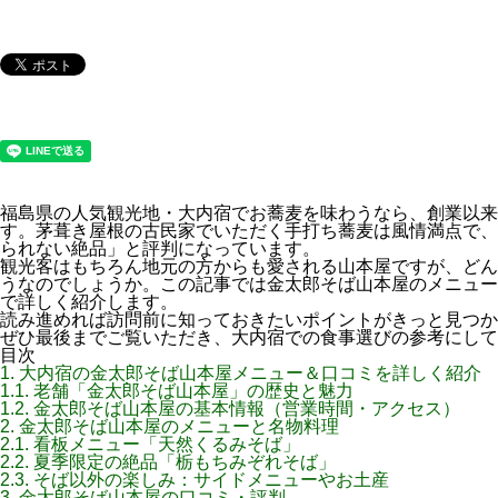
福島県の人気観光地・大内宿でお蕎麦を味わうなら、創業以来
す。茅葺き屋根の古民家でいただく手打ち蕎麦は風情満点で、
られない絶品」と評判になっています。
観光客はもちろん地元の方からも愛される山本屋ですが、どん
うなのでしょうか。この記事では金太郎そば山本屋のメニュー
で詳しく紹介します。
読み進めれば訪問前に知っておきたいポイントがきっと見つか
ぜひ最後までご覧いただき、大内宿での食事選びの参考にして
目次
1.
大内宿の金太郎そば山本屋メニュー＆口コミを詳しく紹介
1.1.
老舗「金太郎そば山本屋」の歴史と魅力
1.2.
金太郎そば山本屋の基本情報（営業時間・アクセス）
2.
金太郎そば山本屋のメニューと名物料理
2.1.
看板メニュー「天然くるみそば」
2.2.
夏季限定の絶品「栃もちみぞれそば」
2.3.
そば以外の楽しみ：サイドメニューやお土産
3.
金太郎そば山本屋の口コミ・評判