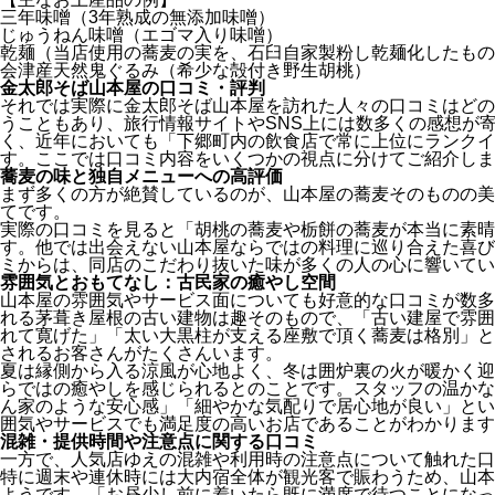
三年味噌（3年熟成の無添加味噌）
じゅうねん味噌（エゴマ入り味噌）
乾麺（当店使用の蕎麦の実を、石臼自家製粉し乾麺化したもの
会津産天然鬼ぐるみ（希少な殻付き野生胡桃）
金太郎そば山本屋の口コミ・評判
それでは実際に金太郎そば山本屋を訪れた人々の口コミはどの
うこともあり、旅行情報サイトやSNS上には数多くの感想が
く、近年においても「下郷町内の飲食店で常に上位にランクイ
す。ここでは口コミ内容をいくつかの視点に分けてご紹介しま
蕎麦の味と独自メニューへの高評価
まず多くの方が絶賛しているのが、山本屋の蕎麦そのものの美
てです。
実際の口コミを見ると「胡桃の蕎麦や栃餅の蕎麦が本当に素晴
す。他では出会えない山本屋ならではの料理に巡り合えた喜び
ミからは、同店のこだわり抜いた味が多くの人の心に響いてい
雰囲気とおもてなし：古民家の癒やし空間
山本屋の雰囲気やサービス面についても好意的な口コミが数多
れる茅葺き屋根の古い建物は趣そのもので、「古い建屋で雰囲
れて寛げた」「太い大黒柱が支える座敷で頂く蕎麦は格別」と
されるお客さんがたくさんいます。
夏は縁側から入る涼風が心地よく、冬は囲炉裏の火が暖かく迎
らではの癒やしを感じられるとのことです。スタッフの温かな
ん家のような安心感」「細やかな気配りで居心地が良い」とい
囲気やサービスでも満足度の高いお店であることがわかります
混雑・提供時間や注意点に関する口コミ
一方で、人気店ゆえの混雑や利用時の注意点について触れた口
特に週末や連休時には大内宿全体が観光客で賑わうため、山本
ようです。「お昼少し前に着いたら既に満席で待つことになっ