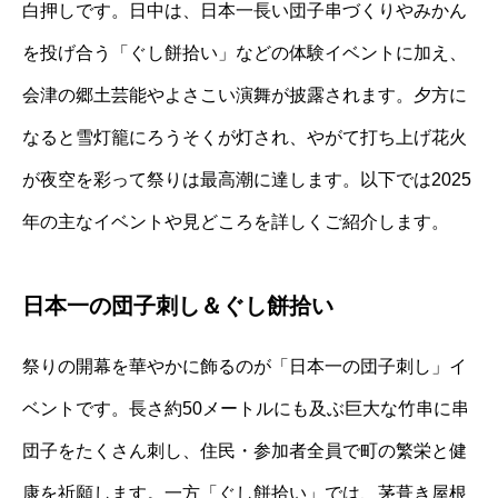
白押しです。日中は、日本一長い団子串づくりやみかん
を投げ合う「ぐし餅拾い」などの体験イベントに加え、
会津の郷土芸能やよさこい演舞が披露されます。夕方に
なると雪灯籠にろうそくが灯され、やがて打ち上げ花火
が夜空を彩って祭りは最高潮に達します。以下では2025
年の主なイベントや見どころを詳しくご紹介します。
日本一の団子刺し＆ぐし餅拾い
祭りの開幕を華やかに飾るのが「日本一の団子刺し」イ
ベントです。長さ約50メートルにも及ぶ巨大な竹串に串
団子をたくさん刺し、住民・参加者全員で町の繁栄と健
康を祈願します。一方「ぐし餅拾い」では、茅葺き屋根