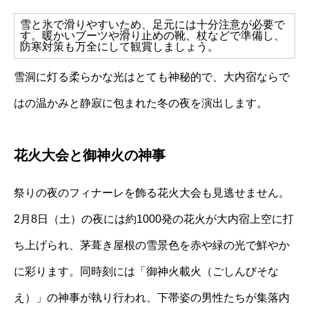
雪と氷で滑りやすいため、足元には十分注意が必要で
す。暖かいブーツや滑り止めの靴、杖などで準備し、
防寒対策も万全にして観賞しましょう。
雪洞に灯る柔らかな光はとても神秘的で、大内宿ならで
はの温かみと静寂に包まれた冬の夜を演出します。
花火大会と御神火の神事
祭りの夜のフィナーレを飾る花火大会も見逃せません。
2月8日（土）の夜には約1000発の花火が大内宿上空に打
ち上げられ、茅葺き屋根の雪景色を赤や緑の光で鮮やか
に彩ります。同時刻には「御神火載火（ごしんびそな
え）」の神事が執り行われ、下帯姿の男性たちが集落内