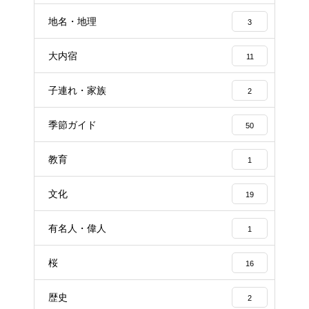
地名・地理
3
大内宿
11
子連れ・家族
2
季節ガイド
50
教育
1
文化
19
有名人・偉人
1
桜
16
歴史
2