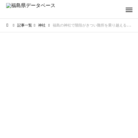
記事一覧
神社
福島の神社で階段がきつい難所を乗り越える！登った先にある達成感とご利益