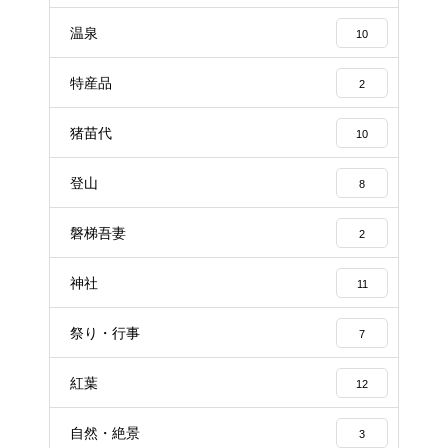
温泉
10
特産品
2
猪苗代
10
登山
8
磐梯吾妻
2
神社
11
祭り・行事
7
紅葉
12
自然・絶景
3