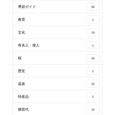
季節ガイド
50
教育
1
文化
19
有名人・偉人
1
桜
16
歴史
2
温泉
10
特産品
2
猪苗代
10