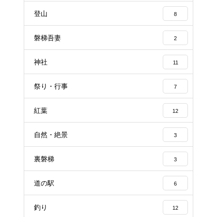
登山
8
磐梯吾妻
2
神社
11
祭り・行事
7
紅葉
12
自然・絶景
3
裏磐梯
3
道の駅
6
釣り
12