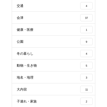
交通
4
会津
37
健康・医療
1
公園
9
冬の暮らし
4
動物・生き物
5
地名・地理
3
大内宿
11
子連れ・家族
2