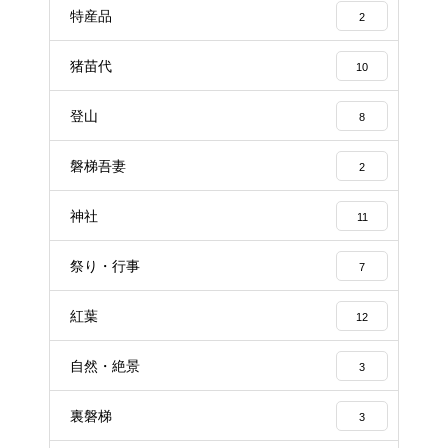
特産品
2
猪苗代
10
登山
8
磐梯吾妻
2
神社
11
祭り・行事
7
紅葉
12
自然・絶景
3
裏磐梯
3