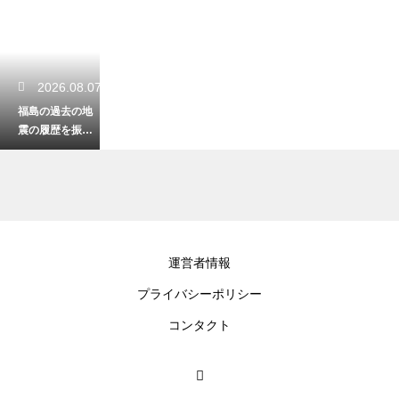
2026.08.07
福島の過去の地
震の履歴を振り
返る！被害の教
訓と今後の防災
への備え
2026.08.06
運営者情報
福島の温泉を日
プライバシーポリシー
帰りで楽しむ！5
00円以下の格安
コンタクト
料金で入れるお
すすめ施設