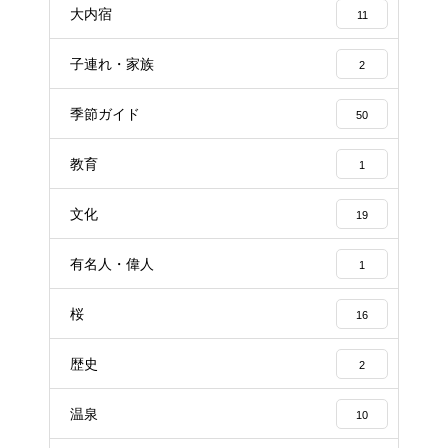
大内宿
11
子連れ・家族
2
季節ガイド
50
教育
1
文化
19
有名人・偉人
1
桜
16
歴史
2
温泉
10