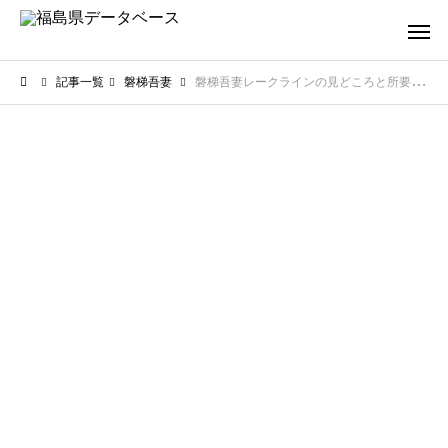
記事一覧
磐梯吾妻
磐梯吾妻レークラインの見どころと所要時間！計画的な観光に役立つ情報