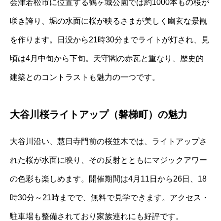
会津若松市に位置する鶴ヶ城公園では約1000本もの桜が
咲き誇り、堀の水面に桜が映るさまが美しく幽玄な景観
を作ります。日没から21時30分までライトが灯され、見
頃は4月中旬から下旬。天守閣の赤瓦と重なり、歴史的
建築とのコントラストも魅力の一つです。
大谷川桜ライトアップ（磐梯町）の魅力
大谷川沿い、慧日寺門前の桜並木では、ライトアップさ
れた桜が水面に映り、その反射とともにマジックアワー
の色彩も楽しめます。開催期間は4月11日から26日、18
時30分～21時までで、無料で見学できます。アクセス・
駐車場も整備されており家族連れにも好評です。