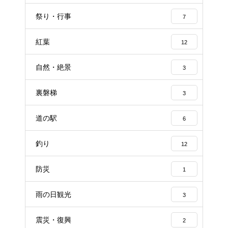
祭り・行事
7
紅葉
12
自然・絶景
3
裏磐梯
3
道の駅
6
釣り
12
防災
1
雨の日観光
3
震災・復興
2