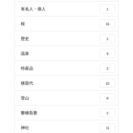
有名人・偉人
1
桜
16
歴史
2
温泉
9
特産品
2
猪苗代
10
登山
8
磐梯吾妻
2
神社
11