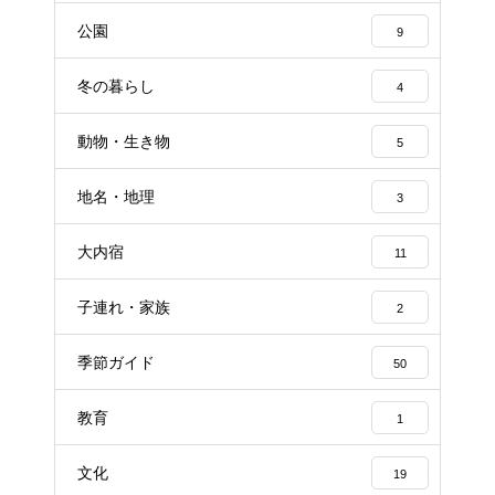
公園
9
冬の暮らし
4
動物・生き物
5
地名・地理
3
大内宿
11
子連れ・家族
2
季節ガイド
50
教育
1
文化
19