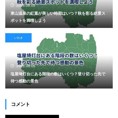
2026.08.05
東山温泉の紅葉が美しい時期はいつ？秋を彩る絶景ス
ポットを満喫しよう
いわき
2026.08.05
塩屋埼灯台にある階段の数はいくつ？登り切った先で
待つ感動の景色
コメント