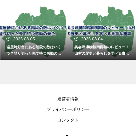
2026.08.05
2026.08.04
塩屋埼灯台にある階段の数はいく
奥会津博物館南郷館のレビュー！
つ？登り切った先で待つ感動の景
山村の歴史と暮らしを学べる貴重
色
な施設
運営者情報
プライバシーポリシー
コンタクト