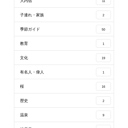
大内宿
11
子連れ・家族
2
季節ガイド
50
教育
1
文化
19
有名人・偉人
1
桜
16
歴史
2
温泉
9