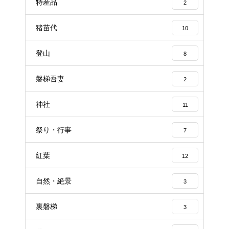
特産品
2
猪苗代
10
登山
8
磐梯吾妻
2
神社
11
祭り・行事
7
紅葉
12
自然・絶景
3
裏磐梯
3