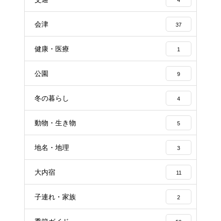
会津
37
健康・医療
1
公園
9
冬の暮らし
4
動物・生き物
5
地名・地理
3
大内宿
11
子連れ・家族
2