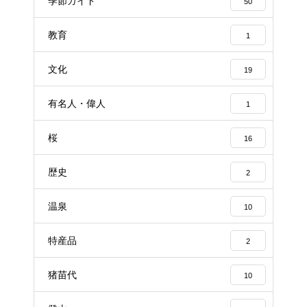
季節ガイド
50
教育
1
文化
19
有名人・偉人
1
桜
16
歴史
2
温泉
10
特産品
2
猪苗代
10