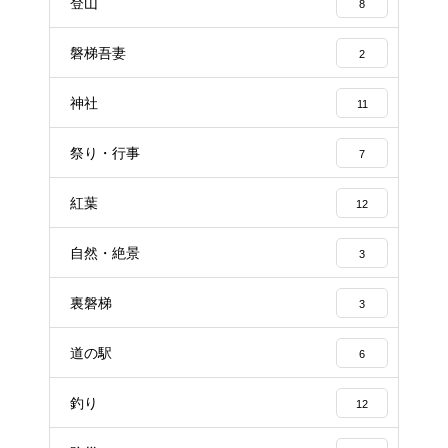
登山
8
磐梯吾妻
2
神社
11
祭り・行事
7
紅葉
12
自然・絶景
3
裏磐梯
3
道の駅
6
釣り
12