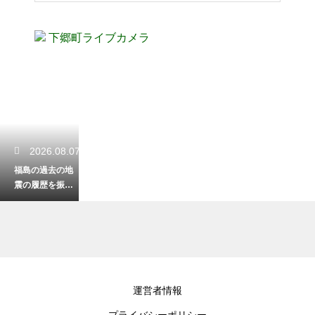
下郷町ライブカメラ
2026.08.07
福島の過去の地
震の履歴を振り
返る！被害の教
訓と今後の防災
への備え
2026.08.06
運営者情報
福島の温泉を日
プライバシーポリシー
帰りで楽しむ！5