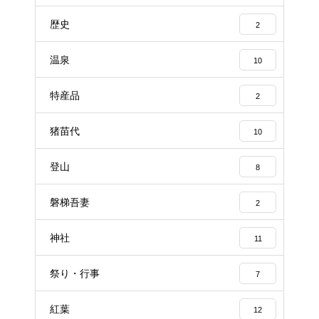
歴史
2
温泉
10
特産品
2
猪苗代
10
登山
8
磐梯吾妻
2
神社
11
祭り・行事
7
紅葉
12