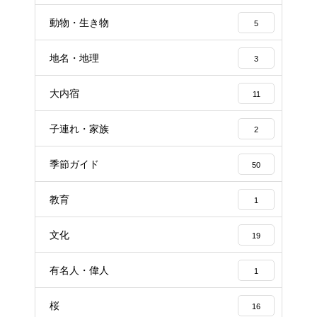
動物・生き物
5
地名・地理
3
大内宿
11
子連れ・家族
2
季節ガイド
50
教育
1
文化
19
有名人・偉人
1
桜
16