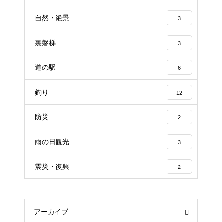
自然・絶景
3
裏磐梯
3
道の駅
6
釣り
12
防災
2
雨の日観光
3
震災・復興
2
アーカイブ