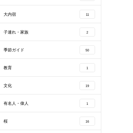
大内宿
11
子連れ・家族
2
季節ガイド
50
教育
1
文化
19
有名人・偉人
1
桜
16