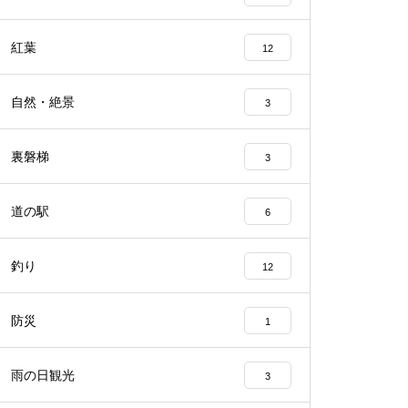
紅葉
12
自然・絶景
3
裏磐梯
3
道の駅
6
釣り
12
防災
1
雨の日観光
3