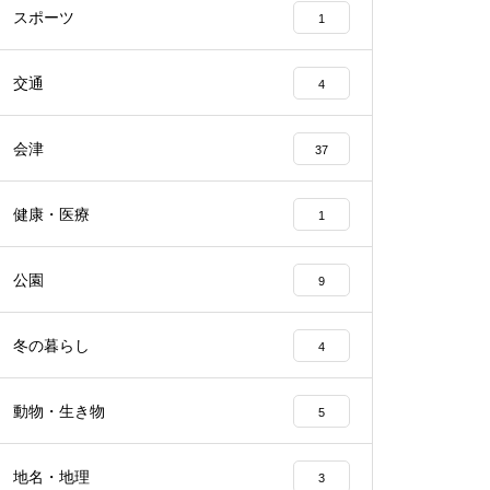
スポーツ
1
交通
4
会津
37
健康・医療
1
公園
9
冬の暮らし
4
動物・生き物
5
地名・地理
3