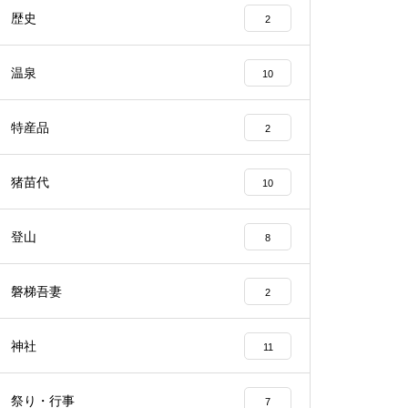
歴史
2
温泉
10
特産品
2
猪苗代
10
登山
8
磐梯吾妻
2
神社
11
祭り・行事
7