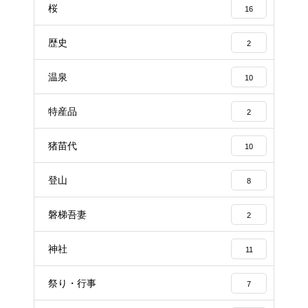
桜
16
歴史
2
温泉
10
特産品
2
猪苗代
10
登山
8
磐梯吾妻
2
神社
11
祭り・行事
7