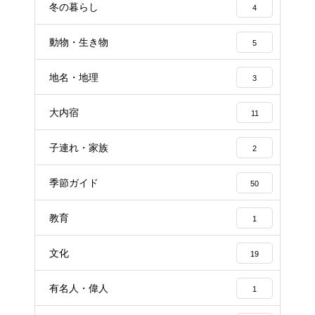
冬の暮らし
4
動物・生き物
5
地名・地理
3
大内宿
11
子連れ・家族
2
季節ガイド
50
教育
1
文化
19
有名人・偉人
1