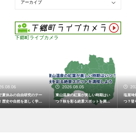
アーカイブ
下郷町ライブカメラ
2026.08.05
2026.08.05
東山温泉の紅葉が美しい時期はい
塩屋埼灯台にある階段の数はいく
つ？秋を彩る絶景スポットを満喫
つ？登り切った先で待つ感動の景
しよう
色