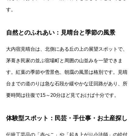
す。
自然とのふれあい：見晴台と季節の風景
大内宿見晴台は、北側にある丘の上の展望スポットで、
茅葺き民家の並ぶ宿場町と周囲の山並みを一望できま
す。紅葉の季節や雪景色、朝靄の風景は格別です。見晴
台までの道のりは急な石段か緩やかな迂回路があり、所
要時間は往復で15～20分ほど見ておけば十分です。
体験型スポット：民芸・手仕事・お土産探し
伝統工芸品の「赤べこ」や「起き上がり小法師」の絵付