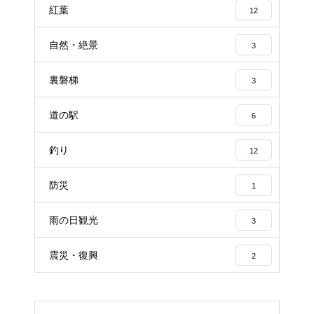
紅葉
12
自然・絶景
3
裏磐梯
3
道の駅
6
釣り
12
防災
1
雨の日観光
3
震災・復興
2