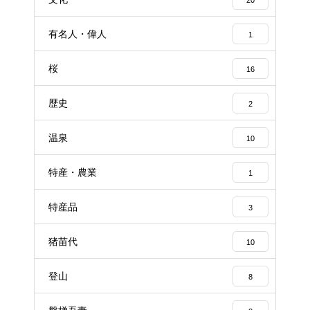
有名人・偉人
1
桜
16
歴史
2
温泉
10
特産・農業
1
特産品
3
猪苗代
10
登山
8