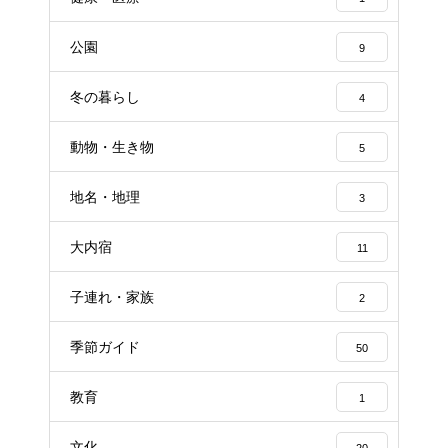
公園
9
冬の暮らし
4
動物・生き物
5
地名・地理
3
大内宿
11
子連れ・家族
2
季節ガイド
50
教育
1
文化
20