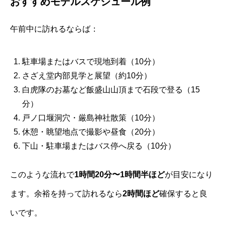
おすすめモデルスケジュール例
午前中に訪れるならば：
駐車場またはバスで現地到着（10分）
さざえ堂内部見学と展望（約10分）
白虎隊のお墓など飯盛山山頂まで石段で登る（15
分）
戸ノ口堰洞穴・厳島神社散策（10分）
休憩・眺望地点で撮影や昼食（20分）
下山・駐車場またはバス停へ戻る（10分）
このような流れで
1時間20分〜1時間半ほど
が目安になり
ます。余裕を持って訪れるなら
2時間ほど
確保すると良
いです。