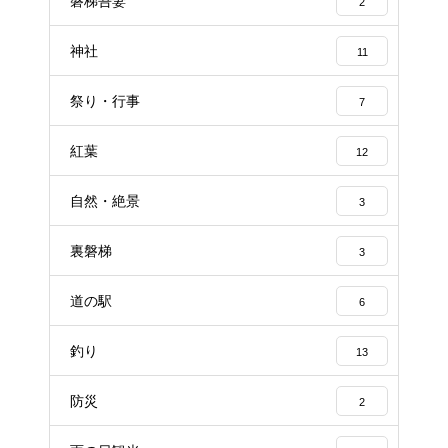
磐梯吾妻
2
神社
11
祭り・行事
7
紅葉
12
自然・絶景
3
裏磐梯
3
道の駅
6
釣り
13
防災
2