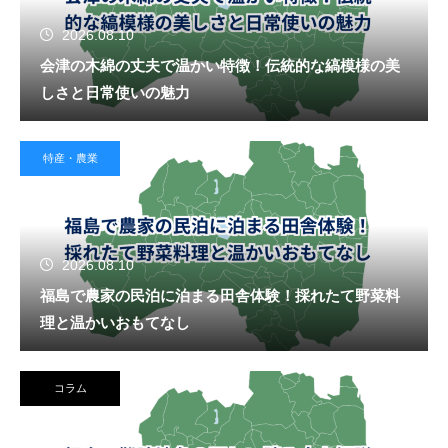
2026.08.10
会津の木綿の丈夫で温かい特徴！伝統的な縞模様の美
しさと日常使いの魅力
特産・農業
2026.08.10
福島で農家の民泊に泊まる田舎体験！採れたて野菜料
理と温かいおもてなし
コラム