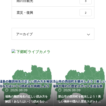
雨の日観光
3
震災・復興
2
アーカイブ
下郷町ライブカメラ
2026.08.09
2026.08.09
福島の難読地名の正しい読み方を
郡山市の西田町を観光しよう！美
解説！あなたはいくつ読めるか挑
しい梅林や隠れた歴史スポットを