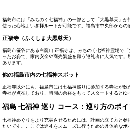
福島市には「みちのく七福神」の一部として「大黒尊天」が
使った心地よい参拝ルートが可能です。福島市中央部からの
正福寺（ふくしま大黒尊天）
福島市笹谷にある白龍山 正福寺は、みちのく七福神霊場で
ったお姿で、家内安全や商売繁盛を願う巡礼者に人気です。
あります。
他の福島市内の七福神スポット
正福寺以外にも、福島市には七福神巡りに参加する寺社が数
寺社が点在しており、時間の余裕をもってスタートするとゆ
福島 七福神 巡り コース：巡り方のポ
七福神めぐりをより充実させるためには、計画の立て方と参
たいです。ここでは巡礼をスムーズに行うための具体的なポ