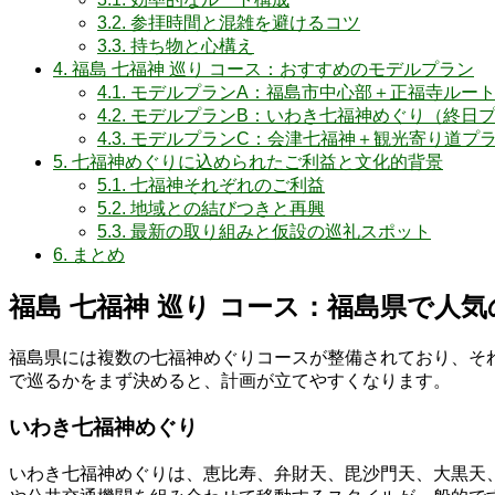
3.2.
参拝時間と混雑を避けるコツ
3.3.
持ち物と心構え
4.
福島 七福神 巡り コース：おすすめのモデルプラン
4.1.
モデルプランA：福島市中心部＋正福寺ルー
4.2.
モデルプランB：いわき七福神めぐり（終日
4.3.
モデルプランC：会津七福神＋観光寄り道プラ
5.
七福神めぐりに込められたご利益と文化的背景
5.1.
七福神それぞれのご利益
5.2.
地域との結びつきと再興
5.3.
最新の取り組みと仮設の巡礼スポット
6.
まとめ
福島 七福神 巡り コース：福島県で人
福島県には複数の七福神めぐりコースが整備されており、そ
で巡るかをまず決めると、計画が立てやすくなります。
いわき七福神めぐり
いわき七福神めぐりは、恵比寿、弁財天、毘沙門天、大黒天