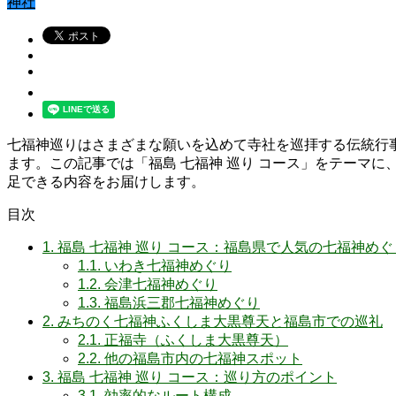
神社
七福神巡りはさまざまな願いを込めて寺社を巡拝する伝統行
ます。この記事では「福島 七福神 巡り コース」をテーマ
足できる内容をお届けします。
目次
1.
福島 七福神 巡り コース：福島県で人気の七福神めぐ
1.1.
いわき七福神めぐり
1.2.
会津七福神めぐり
1.3.
福島浜三郡七福神めぐり
2.
みちのく七福神ふくしま大黒尊天と福島市での巡礼
2.1.
正福寺（ふくしま大黒尊天）
2.2.
他の福島市内の七福神スポット
3.
福島 七福神 巡り コース：巡り方のポイント
3.1.
効率的なルート構成