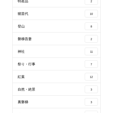
特産品
2
猪苗代
10
登山
8
磐梯吾妻
2
神社
11
祭り・行事
7
紅葉
12
自然・絶景
3
裏磐梯
3