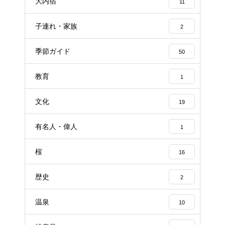
大内宿
11
子連れ・家族
2
季節ガイド
50
教育
1
文化
19
有名人・偉人
1
桜
16
歴史
2
温泉
10