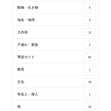
動物・生き物
5
地名・地理
3
大内宿
11
子連れ・家族
2
季節ガイド
50
教育
1
文化
19
有名人・偉人
1
桜
16