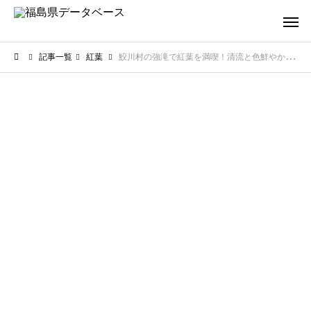
記事一覧
紅葉
鮫川村の強滝で紅葉を満喫！清流と色鮮やかな木の葉が織りなす秋の風景