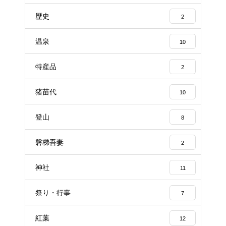
歴史
2
温泉
10
特産品
2
猪苗代
10
登山
8
磐梯吾妻
2
神社
11
祭り・行事
7
紅葉
12