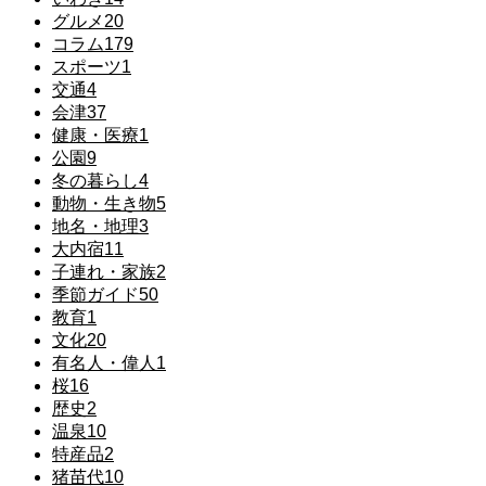
グルメ
20
コラム
179
スポーツ
1
交通
4
会津
37
健康・医療
1
公園
9
冬の暮らし
4
動物・生き物
5
地名・地理
3
大内宿
11
子連れ・家族
2
季節ガイド
50
教育
1
文化
20
有名人・偉人
1
桜
16
歴史
2
温泉
10
特産品
2
猪苗代
10