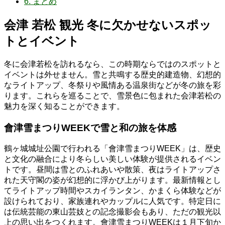
6.
まとめ
会津 若松 観光 冬に欠かせないスポッ
トとイベント
冬に会津若松を訪れるなら、この時期ならではのスポットと
イベントは外せません。雪と共鳴する歴史的建造物、幻想的
なライトアップ、冬祭りや風情ある温泉街などが冬の旅を彩
ります。これらを巡ることで、雪景色に包まれた会津若松の
魅力を深く知ることができます。
會津雪まつりWEEKで雪と和の旅を体感
鶴ヶ城城址公園で行われる「會津雪まつりWEEK」は、歴史
と文化の融合により冬らしい美しい体験が提供されるイベン
トです。昼間は雪とのふれあいや散策、夜はライトアップさ
れた天守閣の姿が幻想的に浮かび上がります。最新情報とし
てライトアップ時間やスカイランタン、かまくら体験などが
設けられており、家族連れやカップルに人気です。特定日に
は伝統芸能の東山芸妓との記念撮影会もあり、ただの観光以
上の思い出をつくれます。會津雪まつりWEEKは１月下旬か