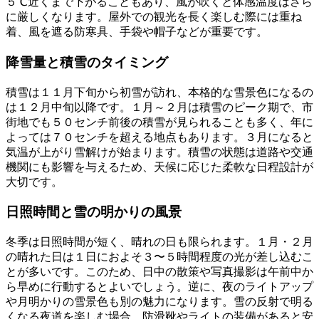
５℃近くまで下がることもあり、風が吹くと体感温度はさら
に厳しくなります。屋外での観光を長く楽しむ際には重ね
着、風を遮る防寒具、手袋や帽子などが重要です。
降雪量と積雪のタイミング
積雪は１１月下旬から初雪が訪れ、本格的な雪景色になるの
は１２月中旬以降です。１月～２月は積雪のピーク期で、市
街地でも５０センチ前後の積雪が見られることも多く、年に
よっては７０センチを超える地点もあります。３月になると
気温が上がり雪解けが始まります。積雪の状態は道路や交通
機関にも影響を与えるため、天候に応じた柔軟な日程設計が
大切です。
日照時間と雪の明かりの風景
冬季は日照時間が短く、晴れの日も限られます。１月・２月
の晴れた日は１日におよそ３〜５時間程度の光が差し込むこ
とが多いです。このため、日中の散策や写真撮影は午前中か
ら早めに行動するとよいでしょう。逆に、夜のライトアップ
や月明かりの雪景色も別の魅力になります。雪の反射で明る
くなる夜道を楽しむ場合、防滑靴やライトの装備があると安