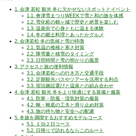
1.
会津 若松 観光 冬に欠かせないスポットとイベント
1.1.
會津雪まつりWEEKで雪と和の旅を体感
1.2.
雪化粧の鶴ヶ城で歴史と絶景を楽しむ
1.3.
温泉街で心身ともに温まる体験
1.4.
冬の郷土料理とあったかグルメ
2.
会津若松 冬の気候と雪の特徴
2.1.
気温の推移と寒さ対策
2.2.
降雪量と積雪のタイミング
2.3.
日照時間と雪の明かりの風景
3.
アクセスと旅の便利情報
3.1.
会津若松への行き方と交通手段
3.2.
定期観光バスやツアーを活用する利点
3.3.
宿泊施設選びと温泉との組み合わせ
4.
会津 若松 観光 冬をより快適にする装備と服装
4.1.
防寒・防風・湿気対策の服装
4.2.
靴・靴底の工夫と滑り止め対策
4.3.
旅の持ち物と安全への配慮
5.
冬旅を満喫するおすすめモデルコース
5.1.
１泊２日コース
5.2.
日帰りで訪れるならこのルート