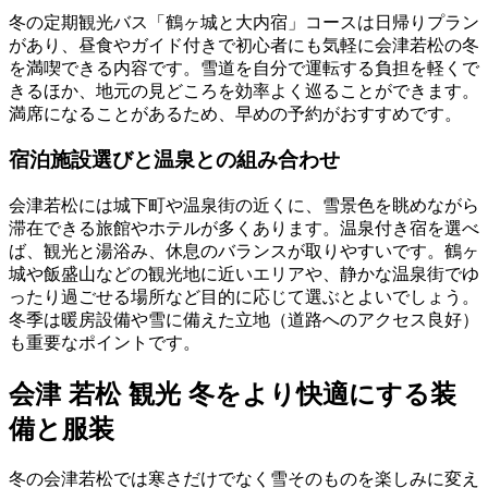
冬の定期観光バス「鶴ヶ城と大内宿」コースは日帰りプラン
があり、昼食やガイド付きで初心者にも気軽に会津若松の冬
を満喫できる内容です。雪道を自分で運転する負担を軽くで
きるほか、地元の見どころを効率よく巡ることができます。
満席になることがあるため、早めの予約がおすすめです。
宿泊施設選びと温泉との組み合わせ
会津若松には城下町や温泉街の近くに、雪景色を眺めながら
滞在できる旅館やホテルが多くあります。温泉付き宿を選べ
ば、観光と湯浴み、休息のバランスが取りやすいです。鶴ヶ
城や飯盛山などの観光地に近いエリアや、静かな温泉街でゆ
ったり過ごせる場所など目的に応じて選ぶとよいでしょう。
冬季は暖房設備や雪に備えた立地（道路へのアクセス良好）
も重要なポイントです。
会津 若松 観光 冬をより快適にする装
備と服装
冬の会津若松では寒さだけでなく雪そのものを楽しみに変え