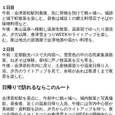
１日目
午前：会津若松駅到着後、先に荷物を預けて鶴ヶ城へ。城跡
と城下町散策を楽しむ。昼食は城近くの郷土料理店でそばや
味噌料理など。
午後：東山温泉へ移動し温泉街散策。温泉宿でゆったり湯浴
み。夕方以降、會津雪まつりWEEKやライトアップを楽し
む。夜は地元の居酒屋で会津地酒や温かい料理を。
２日目
午前：定期観光バスで大内宿へ。雪景色の中の古民家集落散
策、ねぎそば体験。昼頃に芦ノ牧温泉を立ち寄る。
午後：会津若松市内に戻り、土産物屋巡りや温泉日帰り入
浴。夕方のライトアップを見て、余裕があれば夜遅くまで夜
景を楽しむ。
日帰りで訪れるならこのルート
会津若松駅を基点に、午前中に鶴ヶ城へ。城内散策と写真撮
影。昼食後、近くの温泉日帰り入浴。午後には市内中心部か
美術館・資料館を訪れ、夕方からのライトアップを待つ。夜
は会津絵ろうそくまつりや會津雪まつりWEEKの開催中なら