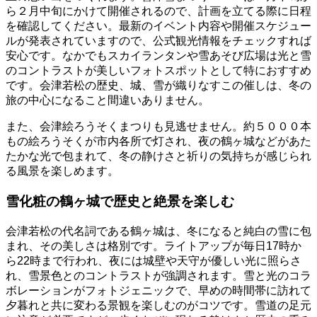
ら２月中旬にかけて開催されるので、計画を立てる際に日程
を確認してください。最新のイベント内容や開催スケジュー
ルが発表されていますので、公式観光情報をチェックすれば
安心です。なかでもスカイランタンや雪あそび広場は光と雪
のコントラストが美しいフォトスポットとして特におすすめ
です。会津若松の歴史、城、雪が織りなすこの催しは、冬の
旅の中心になること間違いありません。
また、会津絵ろうそくまつりも見逃せません。約５０００本
もの絵ろうそくが市内各所で灯され、夜の鶴ヶ城などがあた
たかな光で包まれて、冬の静けさと祈りの気持ちが感じられ
る風景を楽しめます。
雪化粧の鶴ヶ城で歴史と絶景を楽しむ
会津若松の代名詞である鶴ヶ城は、冬になると純白の雪に包
まれ、その美しさは格別です。ライトアップが毎日17時か
ら22時まで行われ、夜には城壁や天守が優しい光に照らさ
れ、雪景色とのコントラストが強調されます。雪と光のコラ
ボレーションがフォトジェニックで、早めの時間帯に訪れて
夕暮れと共に変わる景観を楽しむのがコツです。雪道の足元