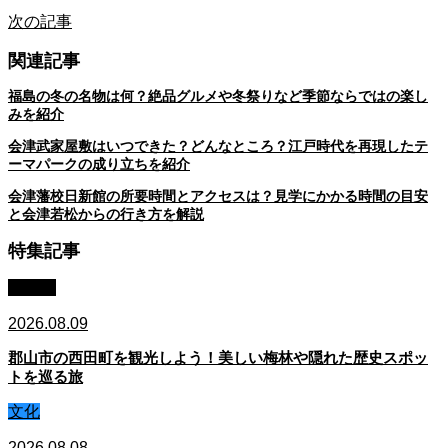
次の記事
関連記事
福島の冬の名物は何？絶品グルメや冬祭りなど季節ならではの楽し
みを紹介
会津武家屋敷はいつできた？どんなところ？江戸時代を再現したテ
ーマパークの成り立ちを紹介
会津藩校日新館の所要時間とアクセスは？見学にかかる時間の目安
と会津若松からの行き方を解説
特集記事
コラム
2026.08.09
郡山市の西田町を観光しよう！美しい梅林や隠れた歴史スポッ
トを巡る旅
文化
2026.08.08