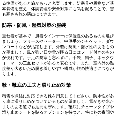
る準備があると旅がもっと充実します。防寒具や履物など基
本装備を整え、体調管理や安全対策にも気を配ることで、雪
も寒さも旅の演出にできます。
防寒・防風・湿気対策の服装
重ね着が基本で、肌着やインナーは保温性のあるものを選び
ましょう。フリースやセーター、中厚手のジャケット、ダウ
ンコートなどが活躍します。外套は防風・撥水性のあるもの
が望ましく、風が強い日や雪が降る日にはフード付きのもの
が便利です。手足の防寒も忘れずに。手袋、帽子、ネックウ
ォーマーの三点セットがあると安心です。また、室内外の温
度差が大きいため脱ぎ着しやすい構成が旅の快適さにつなが
ります。
靴・靴底の工夫と滑り止め対策
積雪や凍結に対応できる靴を用意してください。防水性があ
り底に滑り止めがついているものが望ましく、雪かきや水た
まりのある道でも足元を守れます。靴底にチェーンタイプや
滑り止めシートを貼るオプションを持つと、特に冬の夜間や