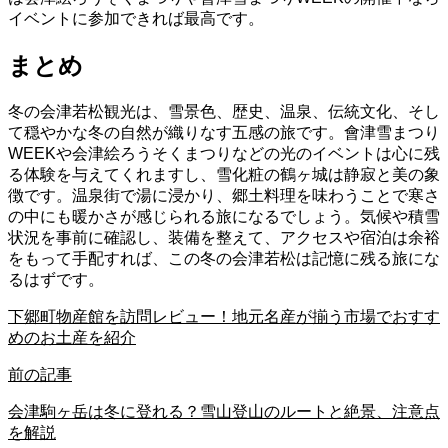
イベントに参加できれば最高です。
まとめ
冬の会津若松観光は、雪景色、歴史、温泉、伝統文化、そし
て穏やかな冬の自然が織りなす五感の旅です。會津雪まつり
WEEKや会津絵ろうそくまつりなどの光のイベントは心に残
る体験を与えてくれますし、雪化粧の鶴ヶ城は静寂と美の象
徴です。温泉街で湯に浸かり、郷土料理を味わうことで寒さ
の中にも暖かさが感じられる旅になるでしょう。気候や積雪
状況を事前に確認し、装備を整えて、アクセスや宿泊は余裕
をもって手配すれば、この冬の会津若松は記憶に残る旅にな
るはずです。
下郷町物産館を訪問レビュー！地元名産が揃う市場でおすす
めのお土産を紹介
前の記事
会津駒ヶ岳は冬に登れる？雪山登山のルートと絶景、注意点
を解説