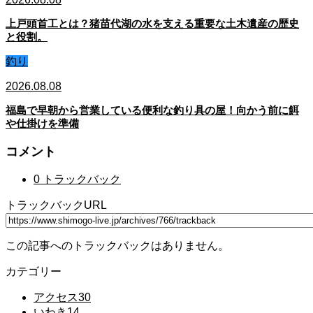
上戸頭首工とは？猪苗代湖の水を支える重要な土木遺産の歴史
と役割。
釣り
2026.08.08
福島で早朝から営業している便利な釣り具の屋！向かう前に餌
や仕掛けを準備
コメント
0 トラックバック
トラックバックURL
この記事へのトラックバックはありません。
カテゴリー
アクセス
30
いわき
14