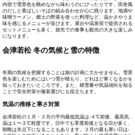
内宿で雪景色を眺めながら味わうのにぴったりです。田舎風
のだしと香ばしいそばの組み合わせが心に残ります。地酒や
味噌ラーメン、郷土の野菜を使った料理など、温かさやうま
味を感じるメニューが並びます。屋台や温泉宿で提供される
セットメニューも多く、旅先での食事も観光の大きな楽しみ
になります。
会津若松 冬の気候と雪の特徴
冬期の気候を把握することは旅の計画に欠かせません。雪景
色を楽しむためにはいつ雪が積もり、どれほど寒くなるかを
知っておきたいところです。また、積雪量や気温傾向を知る
ことで安全対策や服装選びにも役立ちます。
気温の推移と寒さ対策
会津若松の１月・２月の平均最低気温は‐４℃前後、最高気
温は１〜３℃程度です。日中でも零度前後となる日が多く、
朝晩は氷点下になることもあります。２月の最も寒い日は‐