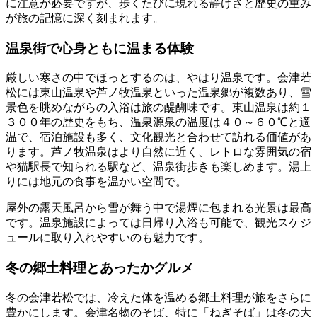
に注意が必要ですが、歩くたびに現れる静けさと歴史の重み
が旅の記憶に深く刻まれます。
温泉街で心身ともに温まる体験
厳しい寒さの中でほっとするのは、やはり温泉です。会津若
松には東山温泉や芦ノ牧温泉といった温泉郷が複数あり、雪
景色を眺めながらの入浴は旅の醍醐味です。東山温泉は約１
３００年の歴史をもち、温泉源泉の温度は４０～６０℃と適
温で、宿泊施設も多く、文化観光と合わせて訪れる価値があ
ります。芦ノ牧温泉はより自然に近く、レトロな雰囲気の宿
や猫駅長で知られる駅など、温泉街歩きも楽しめます。湯上
りには地元の食事を温かい空間で。
屋外の露天風呂から雪が舞う中で湯煙に包まれる光景は最高
です。温泉施設によっては日帰り入浴も可能で、観光スケジ
ュールに取り入れやすいのも魅力です。
冬の郷土料理とあったかグルメ
冬の会津若松では、冷えた体を温める郷土料理が旅をさらに
豊かにします。会津名物のそば、特に「ねぎそば」は冬の大