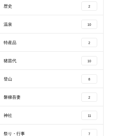
歴史
2
温泉
10
特産品
2
猪苗代
10
登山
8
磐梯吾妻
2
神社
11
祭り・行事
7