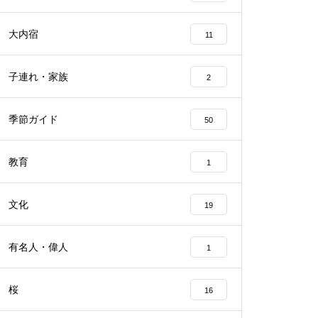
大内宿
11
子連れ・家族
2
季節ガイド
50
教育
1
文化
19
有名人・偉人
1
桜
16