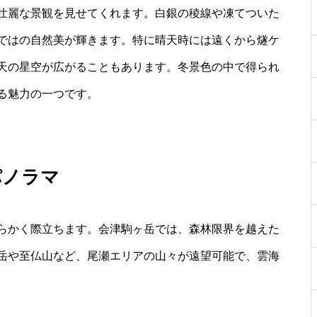
壮麗な景観を見せてくれます。白銀の稜線や凍てついた
ではの自然美が輝きます。特に晴天時には遠くから燧ケ
天の星空が広がることもあります。冬景色の中で得られ
る魅力の一つです。
パノラマ
らかく際立ちます。会津駒ヶ岳では、森林限界を越えた
岳や至仏山など、尾瀬エリアの山々が遠望可能で、雲海