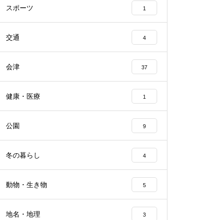
スポーツ
1
交通
4
会津
37
健康・医療
1
公園
9
冬の暮らし
4
動物・生き物
5
地名・地理
3