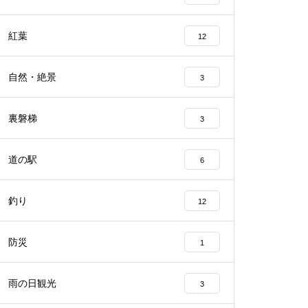
紅葉
12
自然・絶景
3
裏磐梯
3
道の駅
6
釣り
12
防災
1
雨の日観光
3