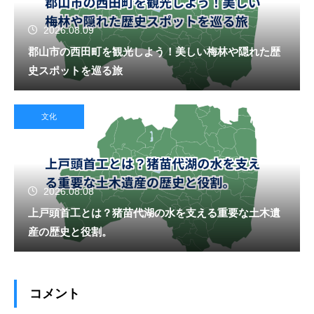
2026.08.09
郡山市の西田町を観光しよう！美しい梅林や隠れた歴
史スポットを巡る旅
文化
2026.08.08
上戸頭首工とは？猪苗代湖の水を支える重要な土木遺
産の歴史と役割。
コメント