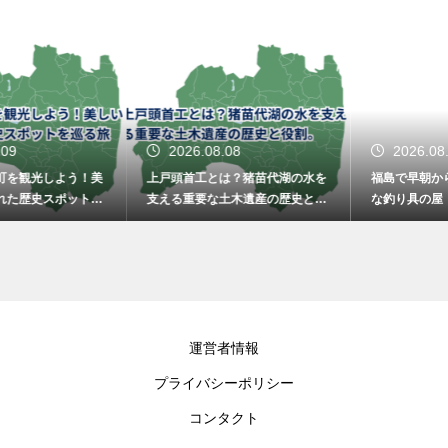
2026.08.08
2026.08.08
上戸頭首工とは？猪苗代湖の水を
福島で早朝から営業している便利
支える重要な土木遺産の歴史と役
な釣り具の屋！向かう前に餌や仕
割。
掛けを準備
運営者情報
プライバシーポリシー
コンタクト