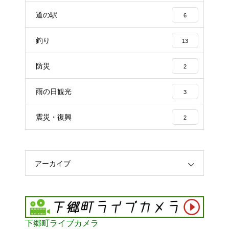
道の駅
6
釣り
13
防災
2
雨の日観光
3
震災・復興
2
アーカイブ
下郷町ライブカメラ