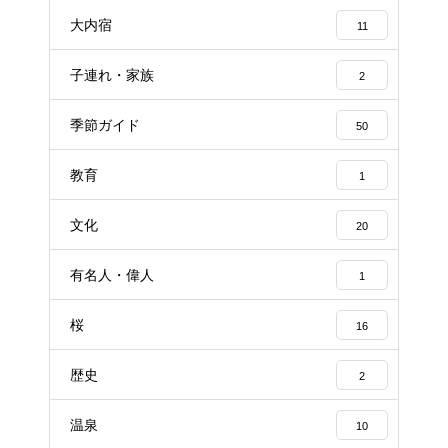
大内宿
11
子連れ・家族
2
季節ガイド
50
教育
1
文化
20
有名人・偉人
1
桜
16
歴史
2
温泉
10