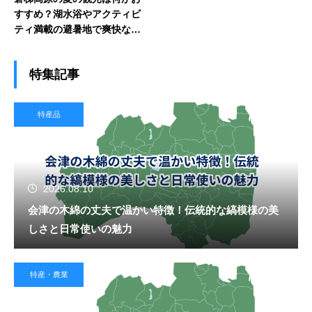
すすめ？湖水浴やアクティビ
ティ満載の避暑地で爽快な夏
遊び
特集記事
特産品
2026.08.10
会津の木綿の丈夫で温かい特徴！伝統的な縞模様の美
しさと日常使いの魅力
特産・農業