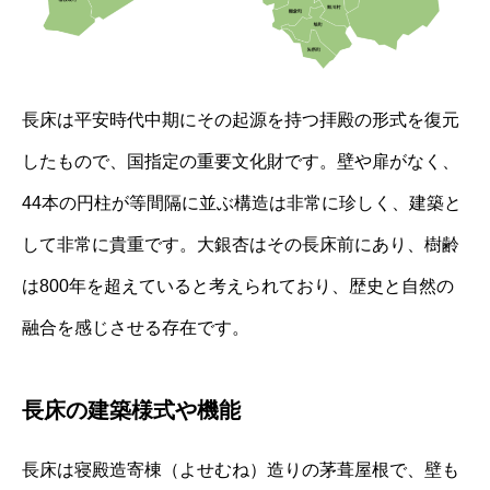
長床は平安時代中期にその起源を持つ拝殿の形式を復元
したもので、国指定の重要文化財です。壁や扉がなく、
44本の円柱が等間隔に並ぶ構造は非常に珍しく、建築と
して非常に貴重です。大銀杏はその長床前にあり、樹齢
は800年を超えていると考えられており、歴史と自然の
融合を感じさせる存在です。
長床の建築様式や機能
長床は寝殿造寄棟（よせむね）造りの茅葺屋根で、壁も