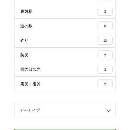
裏磐梯
3
道の駅
6
釣り
13
防災
2
雨の日観光
3
震災・復興
2
アーカイブ