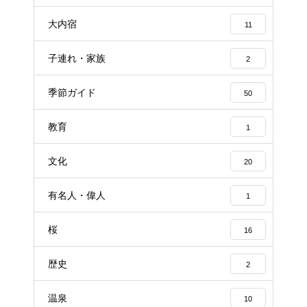
大内宿
11
子連れ・家族
2
季節ガイド
50
教育
1
文化
20
有名人・偉人
1
桜
16
歴史
2
温泉
10