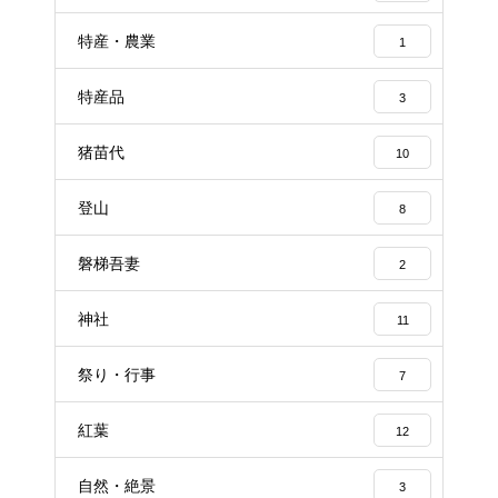
特産・農業
1
特産品
3
猪苗代
10
登山
8
磐梯吾妻
2
神社
11
祭り・行事
7
紅葉
12
自然・絶景
3