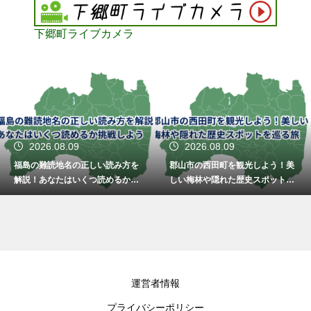
下郷町ライブカメラ
2026.08.09
2026.08.09
福島の難読地名の正しい読み方を
郡山市の西田町を観光しよう！美
解説！あなたはいくつ読めるか挑
しい梅林や隠れた歴史スポットを
戦しよう
巡る旅
運営者情報
プライバシーポリシー