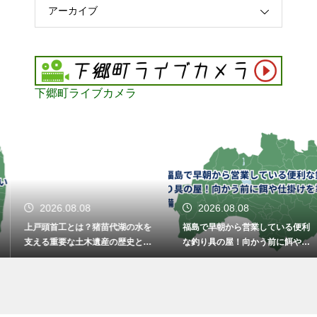
アーカイブ
下郷町ライブカメラ
2026.08.08
2026.08.08
上戸頭首工とは？猪苗代湖の水を
福島で早朝から営業している便利
支える重要な土木遺産の歴史と役
な釣り具の屋！向かう前に餌や仕
割。
掛けを準備