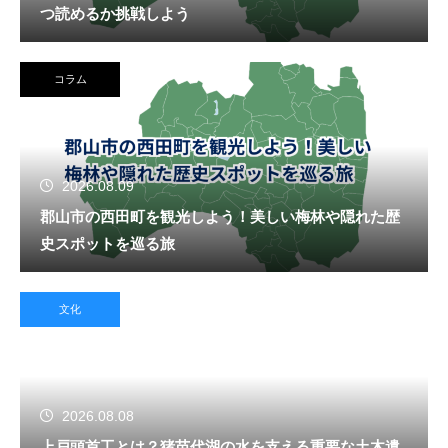
つ読めるか挑戦しよう
コラム
2026.08.09
郡山市の西田町を観光しよう！美しい梅林や隠れた歴
史スポットを巡る旅
文化
2026.08.08
上戸頭首工とは？猪苗代湖の水を支える重要な土木遺