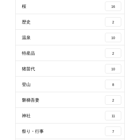
桜
16
歴史
2
温泉
10
特産品
2
猪苗代
10
登山
8
磐梯吾妻
2
神社
11
祭り・行事
7