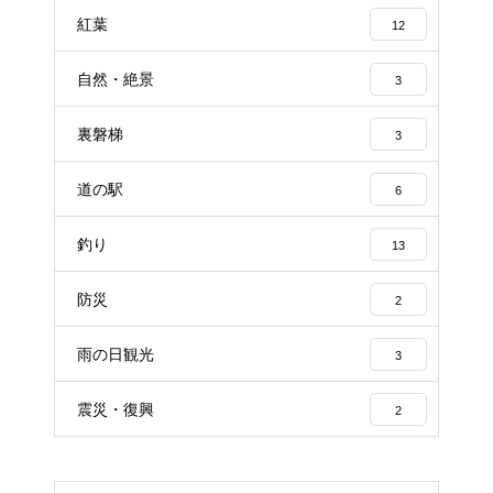
紅葉
12
自然・絶景
3
裏磐梯
3
道の駅
6
釣り
13
防災
2
雨の日観光
3
震災・復興
2