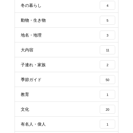
冬の暮らし
4
動物・生き物
5
地名・地理
3
大内宿
11
子連れ・家族
2
季節ガイド
50
教育
1
文化
20
有名人・偉人
1