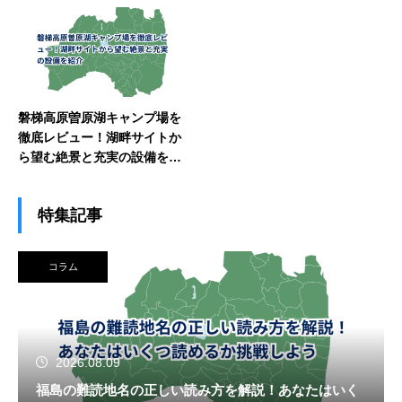
磐梯高原曽原湖キャンプ場を
徹底レビュー！湖畔サイトか
ら望む絶景と充実の設備を紹
介
特集記事
コラム
2026.08.09
福島の難読地名の正しい読み方を解説！あなたはいく